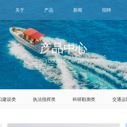
关于
产品
新闻
招聘
产品中心
Products Center
口建设类
执法指挥类
科研勘测类
交通运