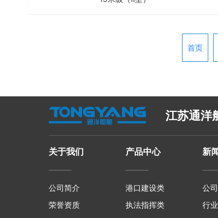
首页
江苏通洋
关于我们
产品中心
新
公司简介
港口建设类
公
荣誉资质
执法指挥类
行