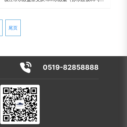
尾页
0519-82858888