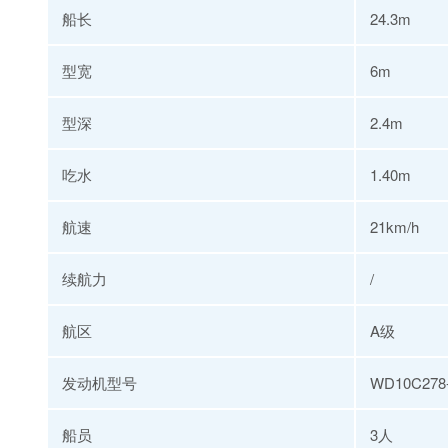
船长
24.3m
型宽
6m
型深
2.4m
吃水
1.40m
航速
21
km/h
续航力
/
航区
A级
发动机型号
WD10C278
船员
3人